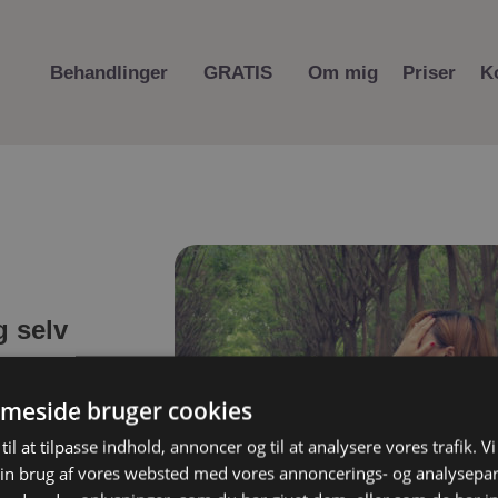
Behandlinger
GRATIS
Om mig
Priser
K
g selv
befindende,
meside bruger cookies
rd, eller
til at tilpasse indhold, annoncer og til at analysere vores trafik. V
 hæmmer din
in brug af vores websted med vores annoncerings- og analysepa
lbyder jeg