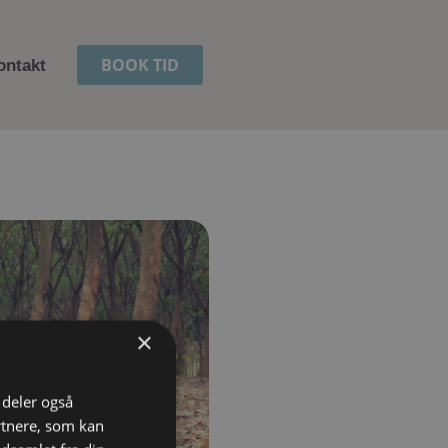
BOOK TID
ontakt
×
i deler også
rtnere, som kan