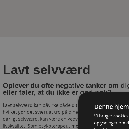
Lavt selvværd
Oplever du ofte negative tanker om di
eller føler, at du ikke er god nok?
Lavt selvværd kan påvirke både dit mentale og fysiske vel
Denne hjem
hvilket gør det svært at tro på dine egne evner. Lavt selvvæ
Vi bruger cookies 
dårligt selvværd, kan være en vedvarende tilstand, som
oplysninger om d
livskvalitet. Som psykoterapeut med speciale i selvværd ti