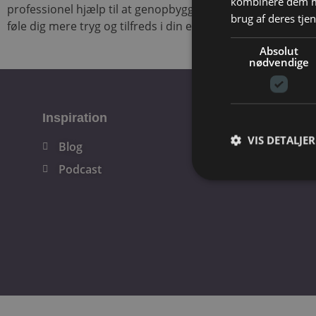
kombinere dem me
professionel hjælp til at genopbygge dit selvværd og hjæl
brug af deres tje
føle dig mere tryg og tilfreds i din egen krop og sind.
Absolut
nødvendige
Inspiration
Behandlinger
VIS DETALJER
Blog
Psykoterapi
Podcast
Stress forløb