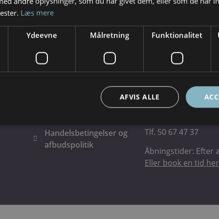
d andre oplysninger, som du har givet dem, eller som de har in
pe dig med at
nester.
Læs mere
Ydeevne
Målretning
Funktionalitet
Praktisk
Adresse
AFVIS ALLE
ACC
Om mig
Bredegade 24 1. sal
4200 Slagelse
Kontakt
Tlf. 50 67 47 37
Handelsbetingelser og
afbudspolitik
Åbningstider: Efter a
Eller book en tid her