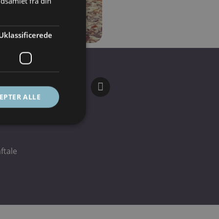
dsamlet fra din
Uklassificerede
EPTER ALLE
ftale