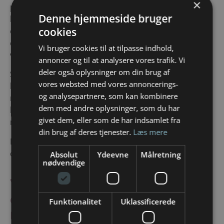
×
persons forsvarsmekanismer og nervesystem, der i
Denne hjemmeside bruger
bund og grund siger: “Jeg er ikke her for at skade, jeg
cookies
er her for at skabe forbindelse!”, hvilket styrker deres
evne til at være åbne for at lytte og imødekomme
Vi bruger cookies til at tilpasse indhold,
vores behov.
annoncer og til at analysere vores trafik. Vi
deler også oplysninger om din brug af
Så næste gang du føler utilfredshed og trangen til at
vores websted med vores annoncerings-
brokke dig, vil jeg invitere dig til at tage en pause,
og analysepartnere, som kan kombinere
regulere dit nervesystem, undersøge det uopfyldte
dem med andre oplysninger, som du har
behov, og så kommunikere, når du er i ro og
givet dem, eller som de har indsamlet fra
nærværende. Omfavn din utilfredshed.
din brug af deres tjenester.
Læs mere
Der er et behov derunder, der bare venter på at blive
opfyldt.
Absolut
Ydeevne
Målretning
nødvendige
Vil du gerne arbejde med
det der fylder i et trygt
Funktionalitet
Uklassificerede
rum?