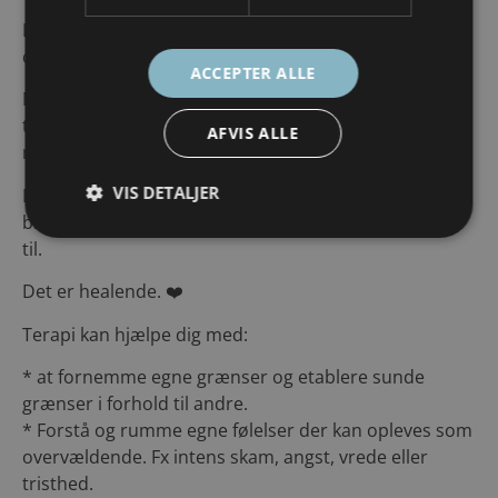
Livet byder os ofte på prøvelser, der kan føles
overvældende.
ACCEPTER ALLE
Når du tager det første modige skridt til at søge
terapi, åbner du døren til at styrke din mentale
AFVIS ALLE
robusthed.
VIS DETALJER
Det terapeutiske rum er det trygge rum, hvor du
bliver mødt, set, kigget på med kærlige øjne og lyttet
til.
Det er healende. ❤️
Terapi kan hjælpe dig med:
* at fornemme egne grænser og etablere sunde
grænser i forhold til andre.
* Forstå og rumme egne følelser der kan opleves som
overvældende. Fx intens skam, angst, vrede eller
tristhed.