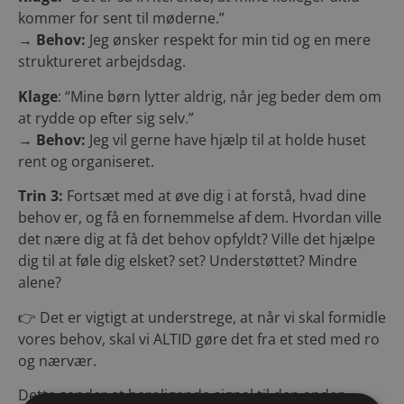
kommer for sent til møderne.”
→ Behov:
Jeg ønsker respekt for min tid og en mere
struktureret arbejdsdag.
Klage
: “Mine børn lytter aldrig, når jeg beder dem om
at rydde op efter sig selv.”
→
Behov:
Jeg vil gerne have hjælp til at holde huset
rent og organiseret.
Trin 3:
Fortsæt med at øve dig i at forstå, hvad dine
behov er, og få en fornemmelse af dem. Hvordan ville
det nære dig at få det behov opfyldt? Ville det hjælpe
dig til at føle dig elsket? set? Understøttet? Mindre
alene?
👉 Det er vigtigt at understrege, at når vi skal formidle
vores behov, skal vi ALTID gøre det fra et sted med ro
og nærvær.
Dette sender et beroligende signal til den anden